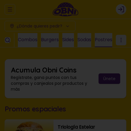
Abrir menu de navegación
Logi
¿Dónde quieres pedir?
ciales
Combos
Burgers
Sides
Sodas
Postres
Acumula
Obni Coins
Regístrate, gana puntos con tus
Únete
compras y canjealos por productos y
más
Promos espaciales
Triología Estelar