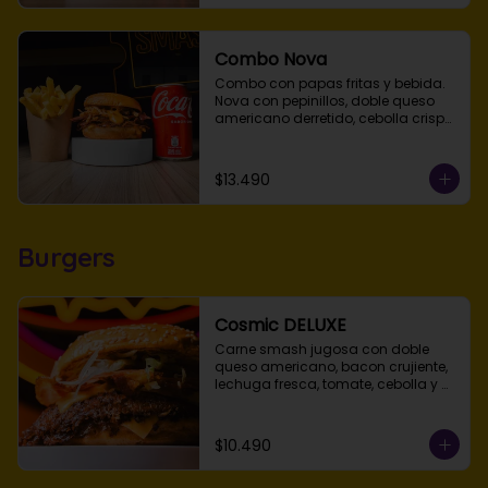
simple, doble o triple smash.
Combo Nova
Combo con papas fritas y bebida.

Nova con pepinillos, doble queso 
americano derretido, cebolla crispy 
de la casa, tocino asado y salsa 
Galaxy en pan de papa tostado.

Elige simple, doble o triple smash.
$13.490
Burgers
Cosmic DELUXE
Carne smash jugosa con doble 
queso americano, bacon crujiente, 
lechuga fresca, tomate, cebolla y 
salsa Obni en pan de papa 
tostado.
$10.490