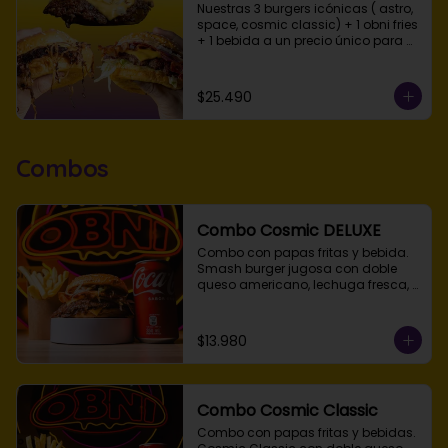
Nuestras 3 burgers icónicas ( astro, 
space, cosmic classic) + 1 obni fries 
+ 1 bebida a un precio único para 
que quedes abducido con lo mejor 
de Obni.
$25.490
Combos
Combo Cosmic DELUXE
Combo con papas fritas y bebida. 

Smash burger jugosa con doble 
queso americano, lechuga fresca, 
tomate, cebolla, tocino asado y 
salsa Obni en pan de papa 
tostado. Disponible simple, doble o 
$13.980
triple smash.
Combo Cosmic Classic
Combo con papas fritas y bebidas. 