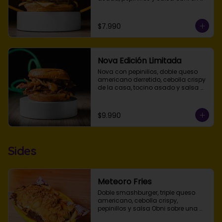
pan de papa tostado. Disponible 
simple, doble o triple smash.
$7.990
Nova Edición Limitada
Nova con pepinillos, doble queso 
americano derretido, cebolla crispy 
de la casa, tocino asado y salsa 
Galaxy en pan de papa tostado.

Elige simple, doble o triple smash
$9.990
Sides
Meteoro Fries
Doble smashburger, triple queso 
americano, cebolla crispy, 
pepinillos y salsa Obni sobre una 
porción de papas fritas.