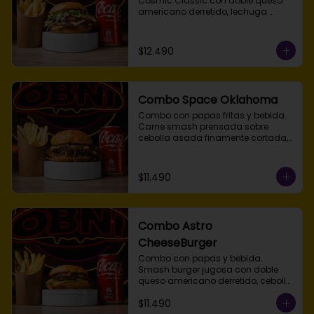
Cosmic Classic con doble queso 
americano derretido, lechuga 
fresca, tomate, cebolla y salsa OBNI 
en pan de papa tostado. Elige 
simple, doble o triple smash.
$12.490
Combo Space Oklahoma
Combo con papas fritas y bebida. 
Carne smash prensada sobre 
cebolla asada finamente cortada, 
queso americano y pan de papa, 
acompañada de salsa Obni aparte 
para dipear. Disponible simple, 
$11.490
doble o triple smash.
Combo Astro
CheeseBurger
Combo con papas y bebida. 
Smash burger jugosa con doble 
queso americano derretido, cebolla 
asada, pepinillos y salsa Obni en 
$11.490
pan de papa tostado. Disponible 