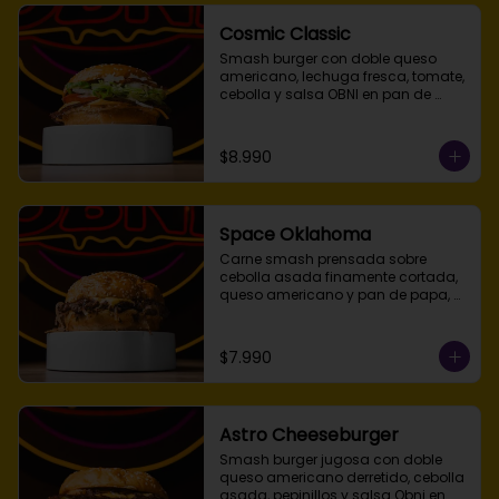
Cosmic Classic
Smash burger con doble queso 
americano, lechuga fresca, tomate, 
cebolla y salsa OBNI en pan de 
papa tostado.
$8.990
Space Oklahoma
Carne smash prensada sobre 
cebolla asada finamente cortada, 
queso americano y pan de papa, 
acompañada de salsa Obni aparte 
para dipear.
$7.990
Astro Cheeseburger
Smash burger jugosa con doble 
queso americano derretido, cebolla 
asada, pepinillos y salsa Obni en 