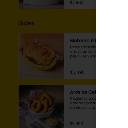
simple, doble o triple smash.
$7.990
Sides
Meteoro Fries
Doble smashburger, triple queso 
americano, cebolla crispy, 
pepinillos y salsa Obni sobre 
una porción de papas fritas.
$12.490
Aros de Cebolla
Crujientes aros de cebolla, 
dorados por fuera y tiernos por 
dentro, directo desde otra 
galaxia. Incluyen nuestra Salsa 
Galaxy para acompañar.
$3.990