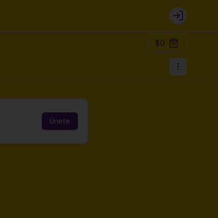
Login
$0
Únete