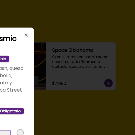
smic
Close
Space Oklahoma
Carne smash prensada sobre 
ible
cebolla asada finamente 
cortada, queso americano y 
sh, queso
pan de papa, acompañada de 
bolla,
salsa Obni aparte para dipear.
ate y
$7.990
pa Street
Obligatorio