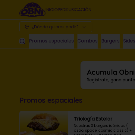
INICIO
PEDIR
UBICACIÓN
¿Dónde quieres pedir?
Promos espaciales
Combos
Burgers
Side
Acumula
Obni
Regístrate, gana punt
Promos espaciales
Triología Estelar
Nuestras 3 burgers icónicas ( 
astro, space, cosmic classic) + 