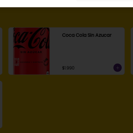
Coca Cola Sin Azucar
$1.990