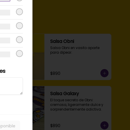
Salsa Obni
Salsa Obni en vasito aparte 
para dipear.
les
$890
Salsa Galaxy
El toque secreto de Obni: 
cremosa, ligeramente dulce y 
sorprendentemente adictiva.
$890
sponible