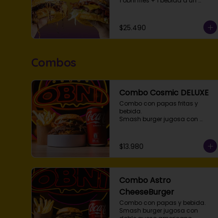
1 obni fries + 1 bebida a un 
precio único para que quedes 
abducido con lo mejor de Obni.
$25.490
Combos
Combo Cosmic DELUXE
Combo con papas fritas y 
bebida. 

Smash burger jugosa con 
doble queso americano, 
lechuga fresca, tomate, cebolla, 
tocino asado y salsa Obni en 
$13.980
pan de papa tostado. 
Disponible simple, doble o triple 
smash.
Combo Astro
CheeseBurger
Combo con papas y bebida. 
Smash burger jugosa con 