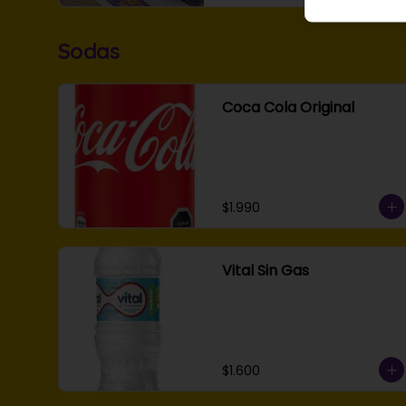
Sodas
Coca Cola Original
$1.990
Vital Sin Gas
$1.600