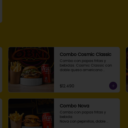
Combo Cosmic Classic
Combo con papas fritas y 
bebidas. Cosmic Classic con 
doble queso americano 
derretido, lechuga fresca, 
tomate, cebolla y salsa OBNI en 
pan de papa tostado. Elige 
$12.490
simple, doble o triple smash.
Combo Nova
Combo con papas fritas y 
bebida.

Nova con pepinillos, doble 
queso americano derretido, 