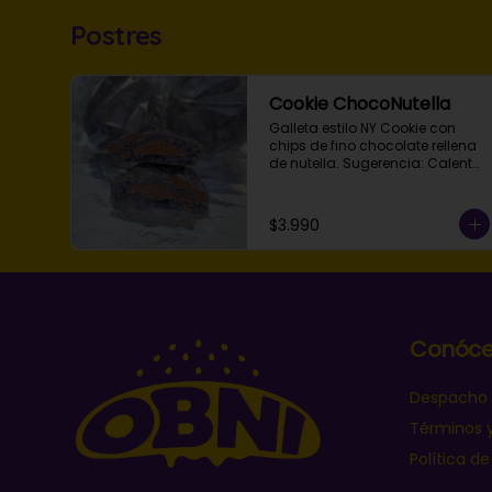
Postres
Cookie ChocoNutella
Galleta estilo NY Cookie con 
chips de fino chocolate rellena 
de nutella. Sugerencia: Calentar 
20 segs al microondas.
$3.990
Conóce
Despacho
Términos 
Política de