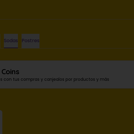
s
Sodas
Postres
 Coins
os con tus compras y canjealos por productos y más